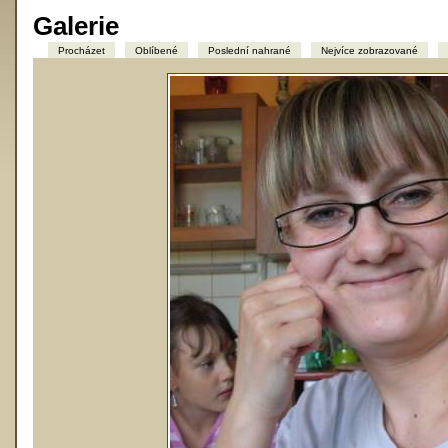
Galerie
Procházet
Oblíbené
Poslední nahrané
Nejvíce zobrazované