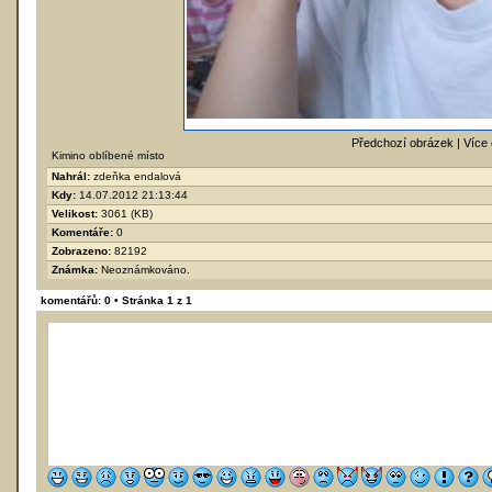
Předchozí obrázek |
Více 
Kimino oblíbené místo
Nahrál:
zdeňka endalová
Kdy:
14.07.2012 21:13:44
Velikost:
3061 (KB)
Komentáře:
0
Zobrazeno:
82192
Známka:
Neoznámkováno.
komentářů: 0 • Stránka
1
z
1