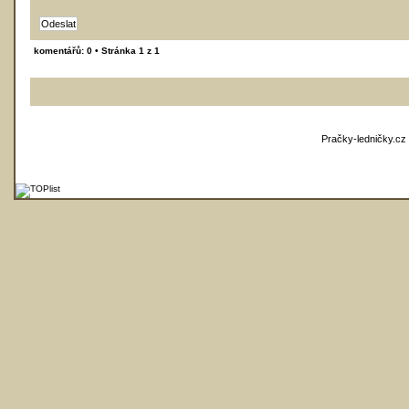
komentářů: 0 • Stránka
1
z
1
Pračky-ledničky.cz