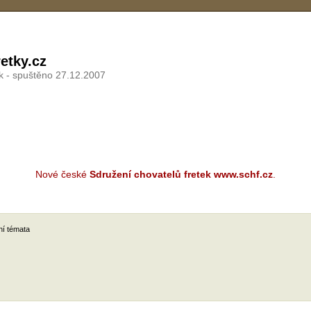
etky.cz
k - spuštěno 27.12.2007
Nové české
Sdružení chovatelů fretek www.schf.cz
.
ní témata