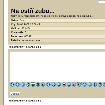
Na ostří zubů...
Nebýt kovu mezi zbraněmi, nejspíš by to byl opravdu souboj na ostří zubů...
Nahrál:
Jordi
Kdy:
16.04.2008 23:06:49
Velikost:
48 (KB)
Komentáře:
0
Zobrazeno:
88399
Známka:
Neoznámkováno.
komentářů: 0 • Stránka
1
z
1
komentářů: 0 • Stránka
1
z
1