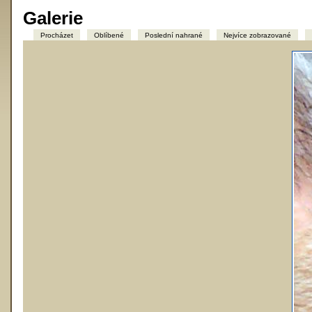
Galerie
Procházet
Oblíbené
Poslední nahrané
Nejvíce zobrazované