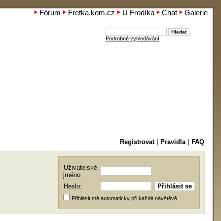
Fórum
Fretka.kom.cz
U Frodíka
Chat
Galerie
Podrobné vyhledávání
Registrovat
|
Pravidla
|
FAQ
Uživatelské
jméno:
Heslo:
Přihlásit mě automaticky při každé návštěvě