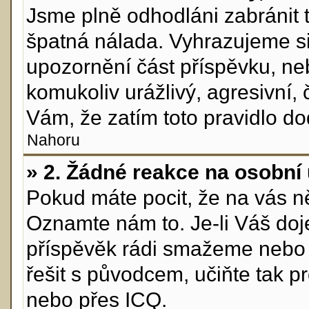
Jsme plně odhodláni zabránit t
špatná nálada. Vyhrazujeme s
upozornění část příspěvku, neb
komukoliv urážlivý, agresivní,
Vám, že zatím toto pravidlo do
Nahoru
» 2. Žádné reakce na osobní 
Pokud máte pocit, že na vás ně
Oznamte nám to. Je-li Váš doj
příspěvěk rádi smažeme nebo 
řešit s původcem, učiňte tak 
nebo přes ICQ.