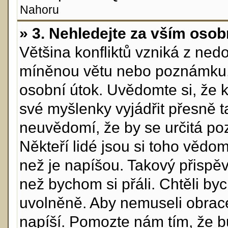
Nahoru
» 3. Nehledejte za vším osob
Většina konfliktů vzniká z ne
míněnou větu nebo poznámku, 
osobní útok. Uvědomte si, že 
své myšlenky vyjádřit přesně ta
neuvědomí, že by se určitá p
Někteří lidé jsou si toho vědo
než je napíšou. Takový přispěva
než bychom si přáli. Chtěli byc
uvolněně. Aby nemuseli obrace
napíší. Pomozte nám tím, že bu