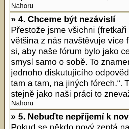
Nahoru
» 4. Chceme být nezávislí
Přestože jsme všichni (fretkaři 
většina z nás navštěvuje více 
si, aby naše fórum bylo jako c
smysl samo o sobě. To znamen
jednoho diskutujícího odpovědě
tam a tam, na jiných fórech.“.
stejně jako naši práci to zneva
Nahoru
» 5. Nebuďte nepříjemí k n
Pokud se někdo nový zeptá na n