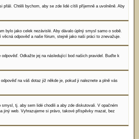
 přáli. Chtěli bychom, aby se zde lidé cítili příjemně a uvolněně. Aby
fórum bylo jako celek nezávislé. Aby dávalo úplný smysl samo o sobě.
ní věcná odpověď a naše fórum, stejně jako naši práci to znevažuje.
 odpověď. Odkažte jej na následující bod našich pravidel. Buďte k
 odpověď na váš dotaz již někde je, pokud ji naleznete a plně vás
smysl, tj. aby sem lidé chodili a aby zde diskutovali. V opačném
na jiný web. Vyhrazujeme si právo, takové příspěvky mazat, bez