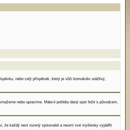
spěvku, nebo celý příspěvek, který je vůči komukoliv urážlivý,
i smažeme nebo upravíme. Máte-li potřebu daný spor řešit s původcem,
i, že každý není rozený spisovatel a neumí své myšlenky vyjádřit