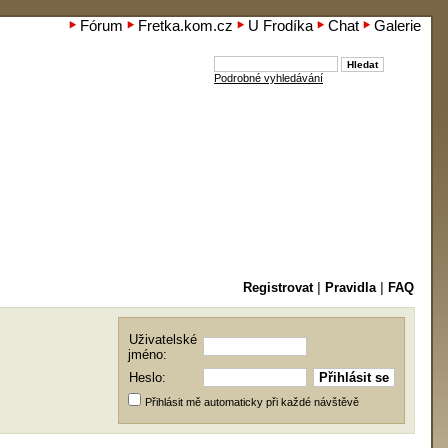
Fórum
Fretka.kom.cz
U Frodíka
Chat
Galerie
Podrobné vyhledávání
Registrovat
|
Pravidla
|
FAQ
Uživatelské
jméno:
Heslo:
Přihlásit mě automaticky při každé návštěvě