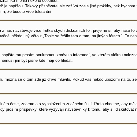
á poznámka mohla někoho dotknout.
 je napíšou. Takový přispěvatel ale zažívá zcela jiné prožitky, než bychom si
m, že budete více tolerantní.
tšina z nás navštěvuje více fretkařských diskuzních fór, přejeme si, aby naše 
ěděl někdo jiný větou: „Tohle se řešilo tam a tam, na jiných fórech.“. To ne
o, napište mu prosím soukromou zprávu s informací, ve kterém vláknu nalezne
nemusí jim být jasné kde mají co hledat.
mi, možná se o tom zde již dříve mluvilo. Pokud vás někdo upozorní na to, že
olném čase, zdarma a s vynaložením značného úsilí. Proto chceme, aby mělo 
dy prosím příspěvky, které vyzývají návštěvníky k tomu, aby šli diskutovat 