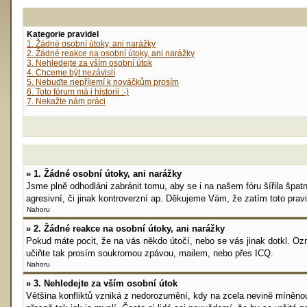
Kategorie pravidel
1. Žádné osobní útoky, ani narážky
2. Žádné reakce na osobní útoky, ani narážky
3. Nehledejte za vším osobní útok
4. Chceme být nezávislí
5. Nebuďte nepříjemí k nováčkům prosím
6. Toto fórum má i historii :-)
7. Nekažte nám práci
» 1. Žádné osobní útoky, ani narážky
Jsme plně odhodláni zabránit tomu, aby se i na našem fóru šířila špat
agresivní, či jinak kontroverzní ap. Děkujeme Vám, že zatím toto pravi
Nahoru
» 2. Žádné reakce na osobní útoky, ani narážky
Pokud máte pocit, že na vás někdo útočí, nebo se vás jinak dotkl. O
učiňte tak prosím soukromou zpávou, mailem, nebo přes ICQ.
Nahoru
» 3. Nehledejte za vším osobní útok
Většina konfliktů vzniká z nedorozumění, kdy na zcela nevině míněno