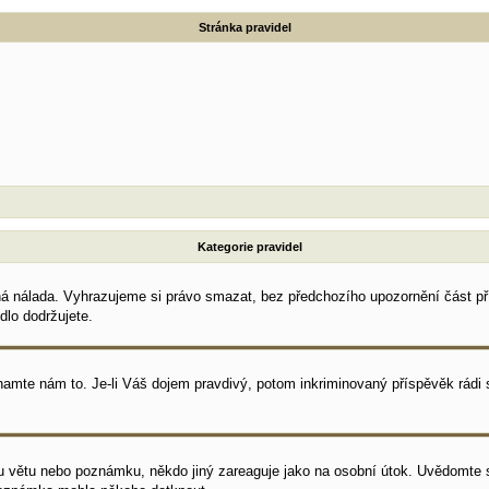
Stránka pravidel
Kategorie pravidel
ná nálada. Vyhrazujeme si právo smazat, bez předchozího upozornění část pří
dlo dodržujete.
znamte nám to. Je-li Váš dojem pravdivý, potom inkriminovaný příspěvěk rád
u větu nebo poznámku, někdo jiný zareaguje jako na osobní útok. Uvědomte s