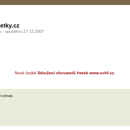
etky.cz
k - spuštěno 27.12.2007
Nové české
Sdružení chovatelů fretek www.schf.cz
.
ní témata