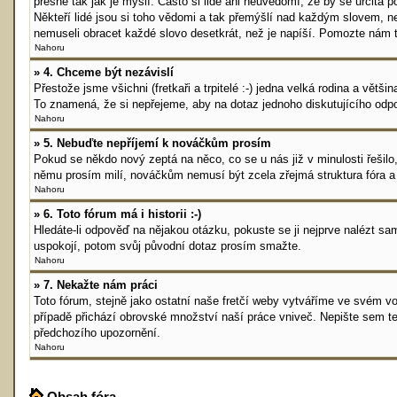
přesně tak jak je myslí. Často si lidé ani neuvědomí, že by se určit
Někteří lidé jsou si toho vědomi a tak přemýšlí nad každým slovem, než
nemuseli obracet každé slovo desetkrát, než je napíší. Pomozte nám tí
Nahoru
» 4. Chceme být nezávislí
Přestože jsme všichni (fretkaři a trpitelé :-) jedna velká rodina a vě
To znamená, že si nepřejeme, aby na dotaz jednoho diskutujícího odpov
Nahoru
» 5. Nebuďte nepříjemí k nováčkům prosím
Pokud se někdo nový zeptá na něco, co se u nás již v minulosti řešil
němu prosím milí, nováčkům nemusí být zcela zřejmá struktura fóra a 
Nahoru
» 6. Toto fórum má i historii :-)
Hledáte-li odpověď na nějakou otázku, pokuste se ji nejprve nalézt sa
uspokojí, potom svůj původní dotaz prosím smažte.
Nahoru
» 7. Nekažte nám práci
Toto fórum, stejně jako ostatní naše fretčí weby vytváříme ve svém v
případě přichází obrovské množství naší práce vniveč. Nepište sem te
předchozího upozornění.
Nahoru
Obsah fóra