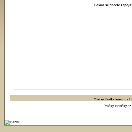
Pokud se chcete zapojit 
Chat na
Fretka.kom.cz
a
U
Pračky-ledničky.cz